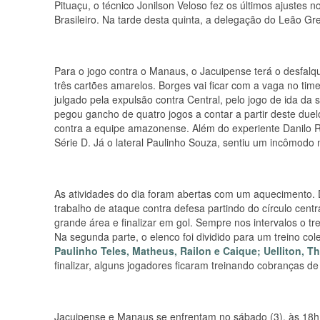
Pituaçu, o técnico Jonilson Veloso fez os últimos ajustes 
Brasileiro. Na tarde desta quinta, a delegação do Leão G
Para o jogo contra o Manaus, o Jacuipense terá o desfalqu
três cartões amarelos. Borges vai ficar com a vaga no time
julgado pela expulsão contra Central, pelo jogo de ida da
pegou gancho de quatro jogos a contar a partir deste duel
contra a equipe amazonense. Além do experiente Danilo Ri
Série D. Já o lateral Paulinho Souza, sentiu um incômodo
As atividades do dia foram abertas com um aquecimento. 
trabalho de ataque contra defesa partindo do círculo cen
grande área e finalizar em gol. Sempre nos intervalos o tr
Na segunda parte, o elenco foi dividido para um treino cole
Paulinho Teles, Matheus, Railon e Caique; Uelliton, T
finalizar, alguns jogadores ficaram treinando cobranças de 
Jacuipense e Manaus se enfrentam no sábado (3), às 18h