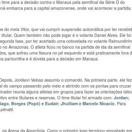
no time para a decisão contra o Manaus pela semifinal da Série D do
rená embarca para a capital amazonense, onde vai acontecer a partida.
e do meia Vitor, que vai cumprir suspensão automática por ter recebi
 titular. Quem também não pode jogar é o volante Daniel Alves. Ele foi
 segunda fase, por ter acertado uma cotovelada no volante Raimundinh
o no Amazonas. O atleta ficou no banco na partida de ida da semifinal
os, que sofreu uma fissura no pé esquerdo e está praticamente fora 
 na panturrilha e é dúvida para a decisão em Manaus.
Depois, Jonilson Veloso assumiu o comando. Na primeira parte, ele fe
tral do campo passando pelo meio e abrindo com os pontas para cruzar
einador reunia alguns atletas em grupos para fazer as orientações tátic
tivo entre titulares e reservas. O time titular foi armado com:
Jordan;
hiago, Borges (Popó) e Eudair; Jhulliam e Marcelo Nicacio
. Para
pênalti.
, na Arena da Amazônia. Como o primeiro jogo terminou empatado em