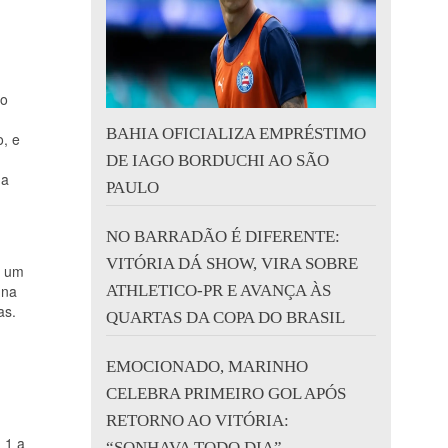
do
BAHIA OFICIALIZA EMPRÉSTIMO
o, e
DE IAGO BORDUCHI AO SÃO
da
PAULO
NO BARRADÃO É DIFERENTE:
VITÓRIA DÁ SHOW, VIRA SOBRE
z um
 na
ATHLETICO-PR E AVANÇA ÀS
as.
QUARTAS DA COPA DO BRASIL
EMOCIONADO, MARINHO
CELEBRA PRIMEIRO GOL APÓS
RETORNO AO VITÓRIA:
 1 a
“SONHAVA TODO DIA”