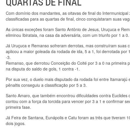
QUARTAS DE FINAL
Com domínio dos mandantes, as oitavas de final do Intermunicipal
classificadas para as quartas de final, cinco conquistaram suas vag
As únicas exceções foram Santo Antônio de Jesus, Uruçuca e Rema
eliminou Ibirataia, na casa da adversária, com um triunfo por 1 a 0.
Já Uruçuca e Remanso sofreram derrotas, mas construíram suas cla
aplicou a maior goleada da rodada de ida, 5 a 1, foi derrotada por 
-3.
Remanso, que derrotou Conceição do Coité por 3 a 0 na primeira pa
na disputa do saldo de gols, 1 contra -1.
Por sua vez, o duelo mais disputado da rodada foi entre Itamarajú e 
pênaltis conseguiu a classificação por 5 a 3.
Santo Amaro, que também encontrou dificuldades contra Euclides d
contou com a força da torcida para vencer por 3 a 1 e confirmar s
primeira fase.
Já Feira de Santana, Eunápolis e Catu foram as três que tiveram 
dois jogos.