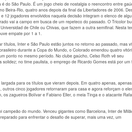
 é do São Paulo. É um jogo cheio de nostalgia o reencontro entre ga
, no Beira-Rio, quatro anos depois da final da Libertadores de 2006. De
s, e 12 jogadores envolvidos naquela decisão integram o elenco de alg
rado vai a campo em busca de um repeteco do passado. O Tricolor b
ar Universidad de Chile ou Chivas, que fazem a outra semifinal. Nesta te
ouve empate por 1 a 1.
 títulos, Inter e São Paulo estão juntos no retorno ao passado, mas v
brasileiro durante a Copa do Mundo, o Colorado emendou quatro vitór
um ponto no mesmo período. No clube gaúcho, Celso Roth vê seu
s solidez; no time paulista, o emprego de Ricardo Gomes está por um f
a largada para os títulos que vieram depois. Em quatro apenas, apenas
o, outros cinco jogadores retornaram para casa e agora reforçam o ele
 os zagueiros Bolívar e Fabiano Eller, o meia Tinga e o atacante Rafa
oi campeão do mundo. Venceu gigantes como Barcelona, Inter de Milã
preparado para enfrentar o desafio de superar, mais uma vez, um