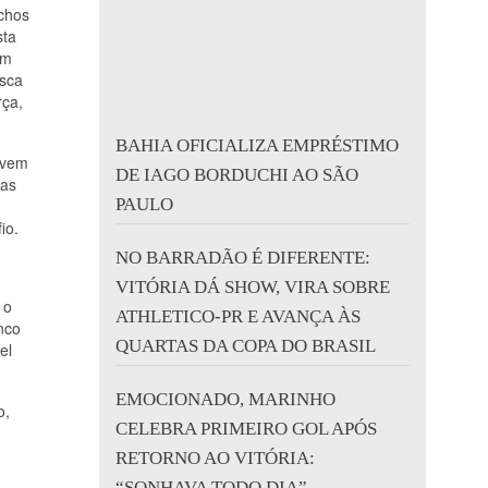
úchos
sta
um
usca
rça,
BAHIA OFICIALIZA EMPRÉSTIMO
ivem
DE IAGO BORDUCHI AO SÃO
ias
PAULO
io.
NO BARRADÃO É DIFERENTE:
VITÓRIA DÁ SHOW, VIRA SOBRE
 o
ATHLETICO-PR E AVANÇA ÀS
nco
QUARTAS DA COPA DO BRASIL
el
EMOCIONADO, MARINHO
o,
CELEBRA PRIMEIRO GOL APÓS
RETORNO AO VITÓRIA:
“SONHAVA TODO DIA”