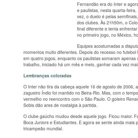
Fernandão era do Inter e agora
e paulistas, nesta quarta-feira
vez, o duelo é pelas semifinai
dos clubes. Às 21h50m, o Colo
final diferente e tenta enfrent
no primeiro jogo, no México, h
Equipes acostumadas a disputar
momentos muito diferentes. Depois do recesso no futebol 
em quatro jogos, enquanto os paulistas somaram apenas 
trabalho, iniciado há um mês e meio, ganhar cada vez mai
Lembranças coloradas
O Inter não tira da cabeça aquele 16 de agosto de 2006, 
zagueiro Índio foi mantido no Beira-Rio. Mas, com o temp
vermelho no reencontro com o São Paulo. O goleiro Renan,
Sobis dão ares de nostalgia à partida.
O clube gaúcho mudou desde aquele jogo. Ficou maior. F
Boca Juniors e Estudiantes. E agora se sente ainda mais 
tricampeão mundial.