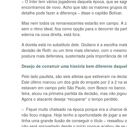
– O Inter tem vários jogadores daquela época, que se s
encontramos de novo. Acho que são os maiores grupos do
detalhe pode fazer a diferença – disse o capitão Bolívar.
Mas nem todos os remanescentes estarão em campo. A zaga
sem o ritmo ideal, fica como opção para o decorrer da pa
edema na coxa direita, está fora.
A dúvida está no substituto dele. Giuliano é a escolha m
decisão de Roth: ou um time mais ofensivo, com o mesmo 
postura mais defensiva, sustentada pela importância de nã
Desejo de construir uma história bem diferente daque
Pelo lado paulista, são seis atletas que estiveram na de
Este último marcou um dos gols do empate por 2 a 2 na seg
estavam em campo pelo São Paulo, com Bosco no banco. E 
feira, atuou na primeira partida da decisão, mas não jogou
Agora o atacante deseja “recuperar” o tempo perdido.
– Fiquei muito chateado na época porque era a chance de 
não ficou mágoa. Hoje tenho a oportunidade de jogar a sem
tinha uma grande ilusão de conseguir o título – ressaltou 
não será aproveitado desde o início porque acabou de se 