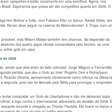
agraram campeões e estão novamente em uma semifinal. Agora, nos
 Brasil. Esperamos que possa ser tão competitivo quanto em 2006. O
 tem Bolívar e Índio, com Fabiano Eller no banco. Rafael Sobis, ai
rtida. Renan deve seguir na reserva de Abbondanzieri. E Tinga, com u
ais provável, mas Wilson Matias também tem chances. Vai depender da
desenho dos quatro jogos oficiais comandados pelo técnico, ou uma
o sofrer gols em casa.
la de 2006
cisão, sendo que dois eram do lado colorado: Jorge Wagner e Fernandão
unda partida, que deu o título ao Inter. Rogério Ceni e Richarlyson
Ricardo Oliveira, apresentado oficialmente como reforço na última t
 a segunda, pois não foi liberado pelo Bétis para prorrogar o emprésti
tentar conquistar um título da Libertadores e não me deixaram jogar
ifinal, e logo contra o Internacional, adversário da decisão de 2006. 
o atacante durante a chegada ao Tricolor Paulista. Ele ficará no banco 
recuperar de uma cirurgia no joelho esquerdo.