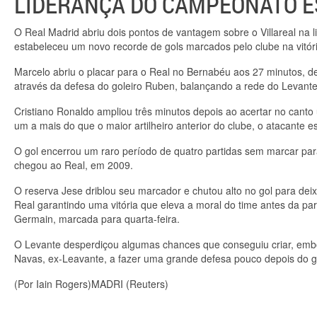
LIDERANÇA DO CAMPEONATO 
O Real Madrid abriu dois pontos de vantagem sobre o Villareal n
estabeleceu um novo recorde de gols marcados pelo clube na vitór
Marcelo abriu o placar para o Real no Bernabéu aos 27 minutos, de
através da defesa do goleiro Ruben, balançando a rede do Levante
Cristiano Ronaldo ampliou três minutos depois ao acertar no canto
um a mais do que o maior artilheiro anterior do clube, o atacante e
O gol encerrou um raro período de quatro partidas sem marcar par
chegou ao Real, em 2009.
O reserva Jese driblou seu marcador e chutou alto no gol para de
Real garantindo uma vitória que eleva a moral do time antes da pa
Germain, marcada para quarta-feira.
O Levante desperdiçou algumas chances que conseguiu criar, embo
Navas, ex-Leavante, a fazer uma grande defesa pouco depois do go
(Por Iain Rogers)
MADRI
(Reuters)