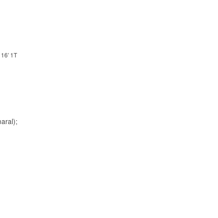
 16′ 1T
aral);