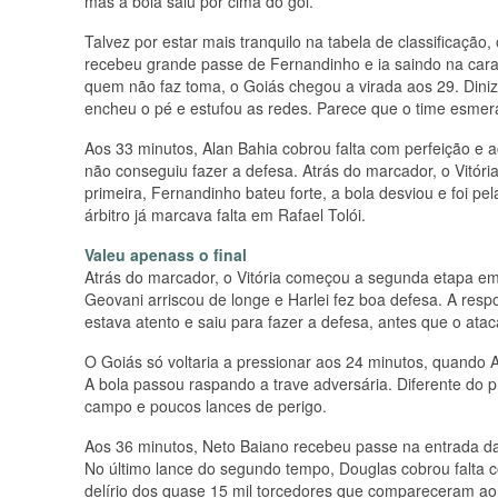
mas a bola saiu por cima do gol.
Talvez por estar mais tranquilo na tabela de classificação
recebeu grande passe de Fernandinho e ia saindo na cara 
quem não faz toma, o Goiás chegou a virada aos 29. Diniz
encheu o pé e estufou as redes. Parece que o time esmer
Aos 33 minutos, Alan Bahia cobrou falta com perfeição e a
não conseguiu fazer a defesa. Atrás do marcador, o Vitóri
primeira, Fernandinho bateu forte, a bola desviou e foi p
árbitro já marcava falta em Rafael Tolói.
Valeu apenass o final
Atrás do marcador, o Vitória começou a segunda etapa em 
Geovani arriscou de longe e Harlei fez boa defesa. A res
estava atento e saiu para fazer a defesa, antes que o ataca
O Goiás só voltaria a pressionar aos 24 minutos, quando 
A bola passou raspando a trave adversária. Diferente do pr
campo e poucos lances de perigo.
Aos 36 minutos, Neto Baiano recebeu passe na entrada da á
No último lance do segundo tempo, Douglas cobrou falta co
delírio dos quase 15 mil torcedores que compareceram ao