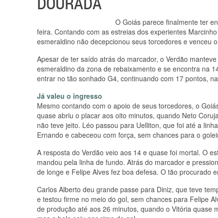
DOURADA
O Goiás parece finalmente ter e
feira. Contando com as estreias dos experientes Marcinho 
esmeraldino não decepcionou seus torcedores e venceu o V
Apesar de ter saído atrás do marcador, o Verdão manteve a
esmeraldino da zona de rebaixamento e se encontra na 14
entrar no tão sonhado G4, continuando com 17 pontos, na
Já valeu o ingresso
Mesmo contando com o apoio de seus torcedores, o Goiás l
quase abriu o placar aos oito minutos, quando Neto Coruja
não teve jeito. Léo passou para Uelliton, que foi até a li
Ernando e cabeceou com força, sem chances para o golei
A resposta do Verdão veio aos 14 e quase foi mortal. O es
mandou pela linha de fundo. Atrás do marcador e pressiona
de longe e Felipe Alves fez boa defesa. O tão procurado 
Carlos Alberto deu grande passe para Diniz, que teve tem
e testou firme no meio do gol, sem chances para Felipe A
de produção até aos 26 minutos, quando o Vitória quase