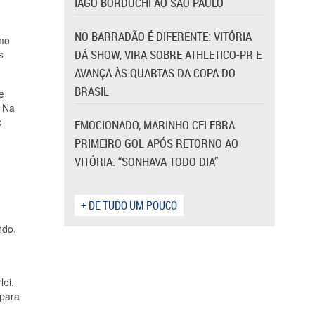
IAGO BORDUCHI AO SÃO PAULO
o
NO BARRADÃO É DIFERENTE: VITÓRIA
omo
DÁ SHOW, VIRA SOBRE ATHLETICO-PR E
s
AVANÇA ÀS QUARTAS DA COPA DO
BRASIL
e
. Na
o
EMOCIONADO, MARINHO CELEBRA
PRIMEIRO GOL APÓS RETORNO AO
VITÓRIA: “SONHAVA TODO DIA”
+ DE TUDO UM POUCO
ndo.
lei.
 para