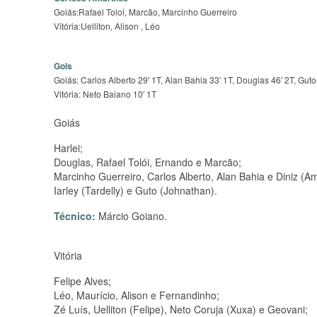
Goiás:Rafael Toloi, Marcão, Marcinho Guerreiro
Vitória:Uelliton, Alison , Léo
Gols
Goiás: Carlos Alberto 29′ 1T, Alan Bahia 33′ 1T, Douglas 46′ 2T, Guto
Vitória: Neto Baiano 10′ 1T
Goiás
Harlei;
Douglas, Rafael Tolói, Ernando e Marcão;
Marcinho Guerreiro, Carlos Alberto, Alan Bahia e Diniz (Am
Iarley (Tardelly) e Guto (Johnathan).
Técnico:
Márcio Goiano.
Vitória
Felipe Alves;
Léo, Maurício, Alison e Fernandinho;
Zé Luís, Uelliton (Felipe), Neto Coruja (Xuxa) e Geovani;