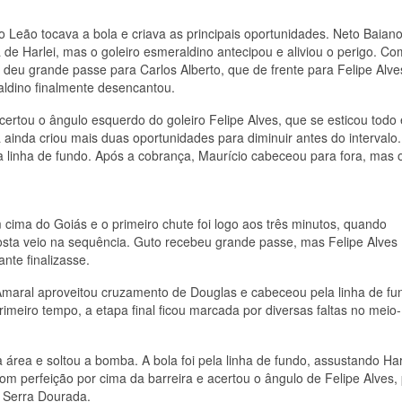
, o Leão tocava a bola e criava as principais oportunidades. Neto Baian
de Harlei, mas o goleiro esmeraldino antecipou e aliviou o perigo. C
 deu grande passe para Carlos Alberto, que de frente para Felipe Alve
aldino finalmente desencantou.
certou o ângulo esquerdo do goleiro Felipe Alves, que se esticou todo 
a ainda criou mais duas oportunidades para diminuir antes do intervalo
ela linha de fundo. Após a cobrança, Maurício cabeceou para fora, mas 
cima do Goiás e o primeiro chute foi logo aos três minutos, quando
posta veio na sequência. Guto recebeu grande passe, mas Felipe Alves
nte finalizasse.
Amaral aproveitou cruzamento de Douglas e cabeceou pela linha de fu
imeiro tempo, a etapa final ficou marcada por diversas faltas no meio-
rea e soltou a bomba. A bola foi pela linha de fundo, assustando Har
m perfeição por cima da barreira e acertou o ângulo de Felipe Alves,
 Serra Dourada.