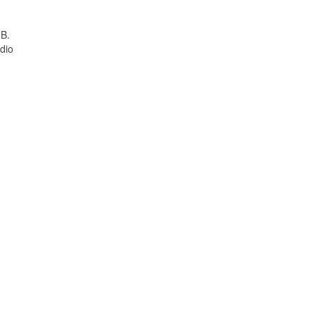
 B.
dio