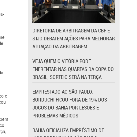
ta-
DIRETORIA DE ARBITRAGEM DA CBF E
ime
STJD DEBATEM AÇÕES PARA MELHORAR
de
ATUAÇÃO DA ARBITRAGEM
VEJA QUEM O VITÓRIA PODE
a
ENFRENTAR NAS QUARTAS DA COPA DO
ia
BRASIL; SORTEIO SERÁ NA TERÇA
EMPRESTADO AO SÃO PAULO,
co e
BORDUCHI FICOU FORA DE 19% DOS
cou
JOGOS DO BAHIA POR LESÕES E
PROBLEMAS MÉDICOS
u bem
uco
BAHIA OFICIALIZA EMPRÉSTIMO DE
rça,