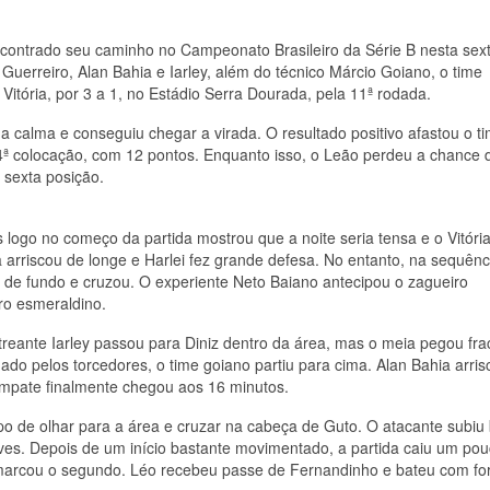
ncontrado seu caminho no Campeonato Brasileiro da Série B nesta sex
Guerreiro, Alan Bahia e Iarley, além do técnico Márcio Goiano, o time
itória, por 3 a 1, no Estádio Serra Dourada, pela 11ª rodada.
 calma e conseguiu chegar a virada. O resultado positivo afastou o t
ª colocação, com 12 pontos. Enquanto isso, o Leão perdeu a chance 
 sexta posição.
ogo no começo da partida mostrou que a noite seria tensa e o Vitóri
 arriscou de longe e Harlei fez grande defesa. No entanto, na sequênc
nha de fundo e cruzou. O experiente Neto Baiano antecipou o zagueiro
ro esmeraldino.
treante Iarley passou para Diniz dentro da área, mas o meia pegou fra
do pelos torcedores, o time goiano partiu para cima. Alan Bahia arris
empate finalmente chegou aos 16 minutos.
po de olhar para a área e cruzar na cabeça de Guto. O atacante subi
lves. Depois de um início bastante movimentado, a partida caiu um po
 marcou o segundo. Léo recebeu passe de Fernandinho e bateu com fo