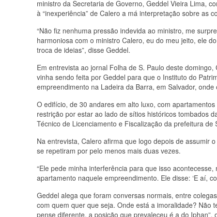
ministro da Secretaria de Governo, Geddel Vieira Lima, c
à “inexperiência” de Calero a má interpretação sobre as c
“Não fiz nenhuma pressão indevida ao ministro, me surpr
harmoniosa com o ministro Calero, eu do meu jeito, ele d
troca de ideias”, disse Geddel.
Em entrevista ao jornal Folha de S. Paulo deste domingo,
vinha sendo feita por Geddel para que o Instituto do Patri
empreendimento na Ladeira da Barra, em Salvador, onde 
O edifício, de 30 andares em alto luxo, com apartamento
restrição por estar ao lado de sítios históricos tombados d
Técnico de Licenciamento e Fiscalização da prefeitura de
Na entrevista, Calero afirma que logo depois de assumir o
se repetiram por pelo menos mais duas vezes.
“Ele pede minha interferência para que isso acontecesse
apartamento naquele empreendimento. Ele disse: ‘E aí, como
Geddel alega que foram conversas normais, entre colegas
com quem quer que seja. Onde está a imoralidade? Não t
pense diferente, a posição que prevaleceu é a do Iphan”, d