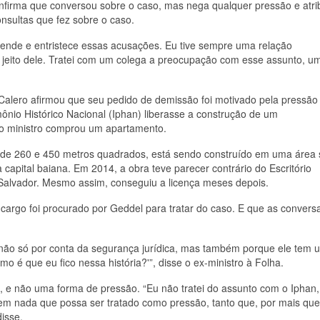
onfirma que conversou sobre o caso, mas nega qualquer pressão e atri
onsultas que fez sobre o caso.
eende e entristece essas acusações. Eu tive sempre uma relação
o jeito dele. Tratei com um colega a preocupação com esse assunto, u
 Calero afirmou que seu pedido de demissão foi motivado pela pressão
mônio Histórico Nacional (Iphan) liberasse a construção de um
o ministro comprou um apartamento.
s de 260 e 450 metros quadrados, está sendo construído em uma área
a capital baiana. Em 2014, a obra teve parecer contrário do Escritório
 Salvador. Mesmo assim, conseguiu a licença meses depois.
 cargo foi procurado por Geddel para tratar do caso. E que as convers
, não só por conta da segurança jurídica, mas também porque ele tem 
 é que eu fico nessa história?'”, disse o ex-ministro à Folha.
, e não uma forma de pressão. “Eu não tratei do assunto com o Iphan,
em nada que possa ser tratado como pressão, tanto que, por mais que
isse.