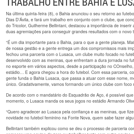
TRABALHO ENTRE BAHIA E LU
Na última quinta-feira (8), o Bahia anunciou o seu retorno ao futeb
Dias D’Ávila, e fará um trabalho em conjunto com o clube, que con
do Tricolor, Guilherme Bellintani, destacou a importância de inserir
duas agremiações para conseguir grandes resultados com o novo t
“É um dia importante para o Bahia, para o que a gente planeja. 
de nossa gestão e a gente entrega um dos compromissos mais impor
fechou uma parceria com o Lusaca, um clube muito focado no fute
desenvolvido com as meninas, que enfrentam a dura jornada no fu
no esporte em vários aspectos, desde a participação no COnselho,
estádio… E agora chegou a hora do futebol. Com essa parceria, co
gente funda o Bahia Lusaca, que passa a atuar com esse nome, met
único. Gradativamente, vamos formando um único clube com foco no
De acordo com o mandatário do Esquadrão de Aço, é possível que
momento, o Lusaca manda os seus jogos no estádio Armando Oliv
“Quero agradecer ao Lusaca pela confiança e as meninas, que fiz
novidade no futebol feminino na Fonte Nova, quem sabe fazer alguns
Bellintani também explicou como se deu o processo de parceria com