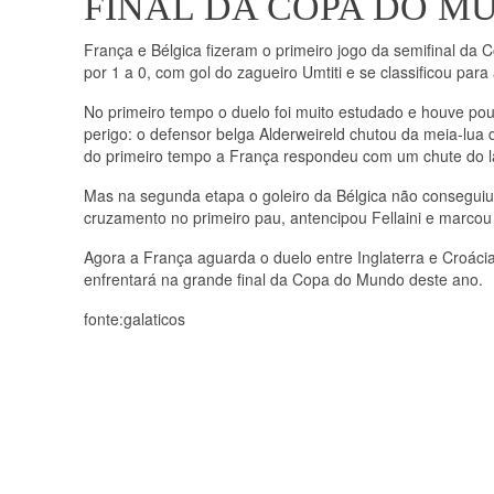
FINAL DA COPA DO M
França e Bélgica fizeram o primeiro jogo da semifinal da
por 1 a 0, com gol do zagueiro Umtiti e se classificou para a
No primeiro tempo o duelo foi muito estudado e houve po
perigo: o defensor belga Alderweireld chutou da meia-lua 
do primeiro tempo a França respondeu com um chute do lat
Mas na segunda etapa o goleiro da Bélgica não conseguiu e
cruzamento no primeiro pau, antencipou Fellaini e marcou 
Agora a França aguarda o duelo entre Inglaterra e Croácia
enfrentará na grande final da Copa do Mundo deste ano.
fonte:galaticos