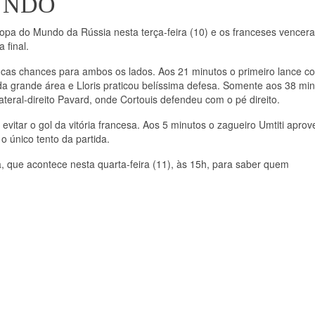
UNDO
 Copa do Mundo da Rússia nesta terça-feira (10) e os franceses vencer
 final.
ucas chances para ambos os lados. Aos 21 minutos o primeiro lance c
da grande área e Lloris praticou belíssima defesa. Somente aos 38 mi
eral-direito Pavard, onde Cortouis defendeu com o pé direito.
vitar o gol da vitória francesa. Aos 5 minutos o zagueiro Umtiti aprov
o único tento da partida.
, que acontece nesta quarta-feira (11), às 15h, para saber quem