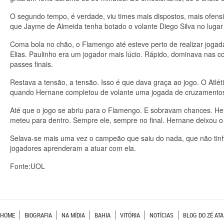
O segundo tempo, é verdade, viu times mais dispostos, mais ofen
que Jayme de Almeida tenha botado o volante Diego Silva no lugar
Coma bola no chão, o Flamengo até esteve perto de realizar joga
Elias. Paulinho era um jogador mais lúcio. Rápido, dominava nas co
passes finais.
Restava a tensão, a tensão. Isso é que dava graça ao jogo. O Atlétic
quando Hernane completou de volante uma jogada de cruzamentos
Até que o jogo se abriu para o Flamengo. E sobravam chances. Her
meteu para dentro. Sempre ele, sempre no final. Hernane deixou o 
Selava-se mais uma vez o campeão que saiu do nada, que não tinha
jogadores aprenderam a atuar com ela.
Fonte:UOL
HOME
BIOGRAFIA
NA MÍDIA
BAHIA
VITÓRIA
NOTÍCIAS
BLOG DO ZÉ ATA