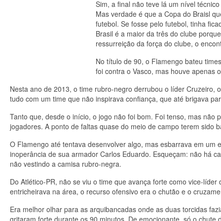
Sim, a final não teve lá um nível técn
Mas verdade é que a Copa do Braisl que
futebol. Se fosse pelo futebol, tinha fi
Brasil é a maior da três do clube porq
ressurreição da força do clube, o encon
No título de 90, o Flamengo bateu times
foi contra o Vasco, mas houve apenas o
Nesta ano de 2013, o time rubro-negro derrubou o líder Cruzeiro, o
tudo com um time que não inspirava confiança, que até brigava par
Tanto que, desde o início, o jogo não foi bom. Foi tenso, mas não 
jogadores. A ponto de faltas quase do meio de campo terem sido ba
O Flamengo até tentava desenvolver algo, mas esbarrava em um e
inoperância de sua armador Carlos Eduardo. Esqueçam: não há cam
não vestindo a camisa rubro-negra.
Do Atlético-PR, não se viu o time que avança forte como vice-líde
entricheirava na área, o recurso ofensivo era o chutão e o cruzam
Era melhor olhar para as arquibancadas onde as duas torcidas fazi
gritaram forte durante os 90 minutos. De emocionante, só o chute d