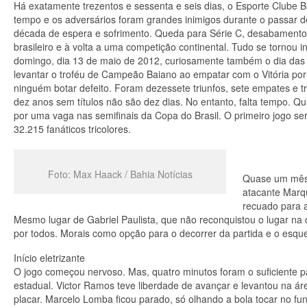
Há exatamente trezentos e sessenta e seis dias, o Esporte Clube
tempo e os adversários foram grandes inimigos durante o passar 
década de espera e sofrimento. Queda para Série C, desabamento d
brasileiro e à volta a uma competição continental. Tudo se tornou in
domingo, dia 13 de maio de 2012, curiosamente também o dia das mã
levantar o troféu de Campeão Baiano ao empatar com o Vitória po
ninguém botar defeito. Foram dezessete triunfos, sete empates e t
dez anos sem títulos não são dez dias. No entanto, falta tempo. Qui
por uma vaga nas semifinais da Copa do Brasil. O primeiro jogo s
32.215 fanáticos tricolores.
Foto: Max Haack / Bahia Notícias
Quase um mês 
atacante Marqu
recuado para 
Mesmo lugar de Gabriel Paulista, que não reconquistou o lugar na 
por todos. Morais como opção para o decorrer da partida e o esque
Início eletrizante
O jogo começou nervoso. Mas, quatro minutos foram o suficiente pa
estadual. Victor Ramos teve liberdade de avançar e levantou na ár
placar. Marcelo Lomba ficou parado, só olhando a bola tocar no f