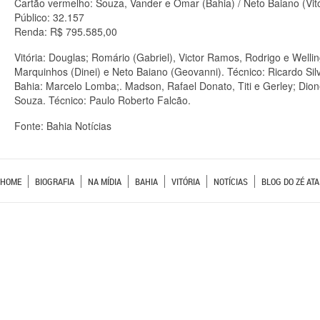
Cartão vermelho: Souza, Vander e Omar (Bahia) / Neto Baiano (Vitó
Público: 32.157
Renda: R$ 795.585,00
Vitória: Douglas; Romário (Gabriel), Victor Ramos, Rodrigo e Welli
Marquinhos (Dinei) e Neto Baiano (Geovanni). Técnico: Ricardo Sil
Bahia: Marcelo Lomba;. Madson, Rafael Donato, Titi e Gerley; Dione
Souza. Técnico: Paulo Roberto Falcão.
Fonte: Bahia Notícias
HOME
BIOGRAFIA
NA MÍDIA
BAHIA
VITÓRIA
NOTÍCIAS
BLOG DO ZÉ ATA