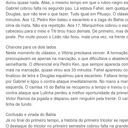
durou quase nada. Alias, o mesmo tempo em que o rubro-negro este
Gabriel cobrou falta no segundo pau. Lá estava Fahel, sem qual
Douglas, que não teve o que fazer. Tudo igual em Pituaçu. O clás
minutos. Aos 12, Pedro Ken bateu o escanteio e a zaga do Bahia 
cima da meta. Não era repetição. Aos 17, Marquinhos cobrou o es
cabeceou para o meio e Titi tirou fraco demais. De primeiro, mas 
poste. Por muito pouco o Leão não ficou, mais uma vez, na frente d
Chances para os dois lados
Neste momento do clássico, o Vitória precisava vencer. A formação
preocupavam-se apenas na marcação, o que dificultava o abastecim
semelhante. O diferencial era Pedro Ken, que sempre aparecia com
mais na marcação, quase virou aos 33 minutos. Fahel apareceu com
finalizou de letra e Douglas espalmou para escanteio. Faltava tempo 
por Gabriel e ligou o contra-ataque imediatamente. No mano a ma
esquerda. O camisa 10 do Bahia se recuperou a tempo e travou o c
contra-ataque que Lulinha perdeu a melhor oportunidade da primei
Victor Ramos da jogada e disparou sem ninguém pela frente. O cami
linha de fundo.
Confusão e virada do Bahia
Já no final do primeiro tempo, a história do primeiro tricolor se re
O destaque do tricolor no primeiro semestre cobrou falta na grand