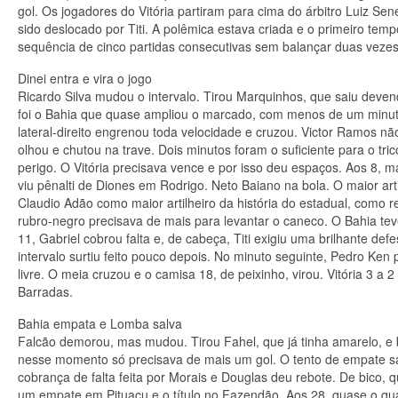
gol. Os jogadores do Vitória partiram para cima do árbitro Luiz Se
sido deslocado por Titi. A polêmica estava criada e o primeiro te
sequência de cinco partidas consecutivas sem balançar duas veze
Dinei entra e vira o jogo
Ricardo Silva mudou o intervalo. Tirou Marquinhos, que saiu deve
foi o Bahia que quase ampliou o marcado, com menos de um minut
lateral-direito engrenou toda velocidade e cruzou. Victor Ramos nã
olhou e chutou na trave. Dois minutos foram o suficiente para o tr
perigo. O Vitória precisava vence e por isso deu espaços. Aos 8, 
viu pênalti de Diones em Rodrigo. Neto Baiano na bola. O maior art
Claudio Adão como maior artilheiro da história do estadual, como re
rubro-negro precisava de mais para levantar o caneco. O Bahia teve
11, Gabriel cobrou falta e, de cabeça, Titi exigiu uma brilhante def
intervalo surtiu feito pouco depois. No minuto seguinte, Pedro Ken 
livre. O meia cruzou e o camisa 18, de peixinho, virou. Vitória 3 a
Barradas.
Bahia empata e Lomba salva
Falcão demorou, mas mudou. Tirou Fahel, que já tinha amarelo, e b
nesse momento só precisava de mais um gol. O tento de empate sa
cobrança de falta feita por Morais e Douglas deu rebote. De bico,
um empate em Pituaçu e o título no Fazendão. Aos 28, quase o quar