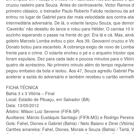
cruzou rasteiro para Souza. Antes do centroavante, Victor Ramos 
primeiro clássico, o treinador Paulo Roberto Falcão reclamou da ar
entrou no lugar de Gabriel para dar mais velocidade aos contra-ata
intermediária adversária. De lá, o volante lançou Souza, que demo
‘Caveirão’ não desistiu do lance e rolou para Hélder. O camisa 10 
sozinho esperando o passe na frente do gol. Era lá e cá. Mas, ain
goleiro Marcelo Lomba evitou o pior. Aos 39, Geovanni cruzou e V
Donato botou para escanteio. A cobrança exigiu de novo de Lomb
frente para o crime. O volante encheu o pé e o arqueiro tricolor o
foram expulsos. Dez para cada lado e poucos minutos para o Vitória
quatro de acréscimo. No primeiro minuto além do tempo regularment
pegou embaixo da bola e isolou. Aos 47, Souza agrediu Gabriel Paul
acelerar a saída do adversário e também recebeu o cartão vermelh
FICHA TÉCNICA
Bahia 3 x 3 Vitória – Final
Local: Estádio de Pituaçu, em Salvador (BA)
Data: 13/05/2012
Árbitro: Wilson Luiz Seneme (FIFA-SP)
Auxiliares: Márcio Eustáquio Santiago (FIFA-MG) e Rodrigo Pereira
Gols: Fahel, Diones e Gabriel (Bahia) / Neto Baiano e Dinei (Vitória
Cartões amarelos: Fahel, Diones, Morais e Souza (Bahia) / Tartá, V