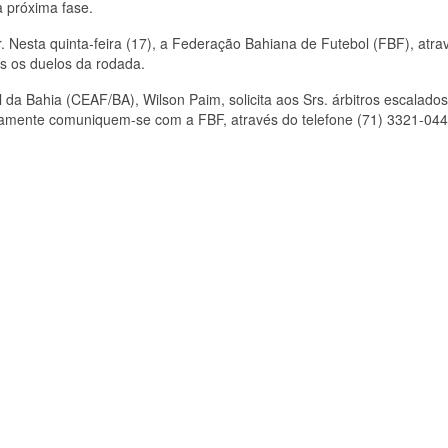
 próxima fase.
or. Nesta quinta-feira (17), a Federação Bahiana de Futebol (FBF), atra
s os duelos da rodada.
da Bahia (CEAF/BA), Wilson Paim, solicita aos Srs. árbitros escalados
tamente comuniquem-se com a FBF, através do telefone (71) 3321-04