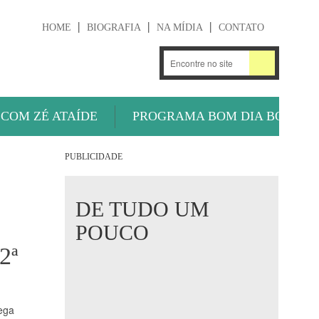
HOME
BIOGRAFIA
NA MÍDIA
CONTATO
.
OUÇA AGORA
 COM ZÉ ATAÍDE
PROGRAMA BOM DIA BOLA
PUBLICIDADE
DE TUDO UM
POUCO
2ª
ega