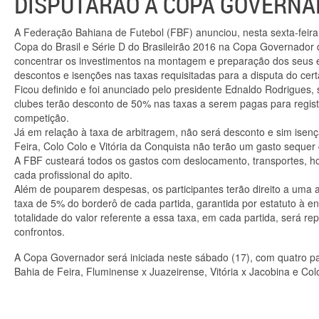
DISPUTARÃO A COPA GOVERN
A Federação Bahiana de Futebol (FBF) anunciou, nesta sexta-feira (
Copa do Brasil e Série D do Brasileirão 2016 na Copa Governador
concentrar os investimentos na montagem e preparação dos seus e
descontos e isenções nas taxas requisitadas para a disputa do cer
Ficou definido e foi anunciado pelo presidente Ednaldo Rodrigues, s
clubes terão desconto de 50% nas taxas a serem pagas para registr
competição.
Já em relação à taxa de arbitragem, não será desconto e sim isenç
Feira, Colo Colo e Vitória da Conquista não terão um gasto sequer 
A FBF custeará todos os gastos com deslocamento, transportes, h
cada profissional do apito.
Além de pouparem despesas, os participantes terão direito a uma 
taxa de 5% do borderô de cada partida, garantida por estatuto à en
totalidade do valor referente a essa taxa, em cada partida, será
confrontos.
A Copa Governador será iniciada neste sábado (17), com quatro par
Bahia de Feira, Fluminense x Juazeirense, Vitória x Jacobina e Col