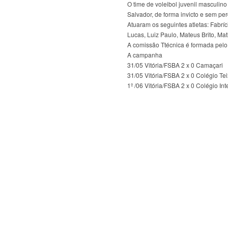
O time de voleibol juvenil masculin
Salvador, de forma invicto e sem per
Atuaram os seguintes atletas: Fabríci
Lucas, Luiz Paulo, Mateus Brito, Ma
A comissão Ttécnica é formada pelo 
A campanha
31/05 Vitória/FSBA 2 x 0 Camaçari
31/05 Vitória/FSBA 2 x 0 Colégio Tei
1º /06 Vitória/FSBA 2 x 0 Colégio Int