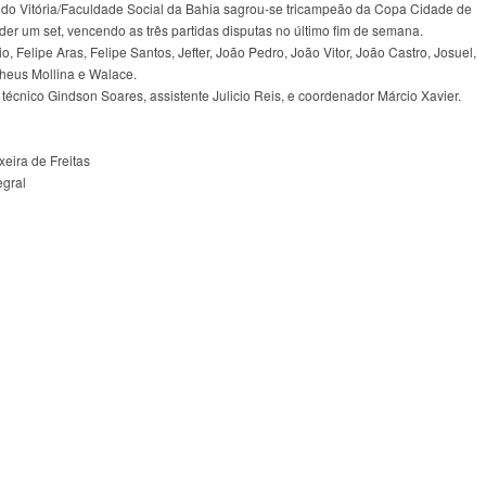
o do Vitória/Faculdade Social da Bahia sagrou-se tricampeão da Copa Cidade de
der um set, vencendo as três partidas disputas no último fim de semana.
o, Felipe Aras, Felipe Santos, Jefter, João Pedro, João Vitor, João Castro, Josuel,
theus Mollina e Walace.
técnico Gindson Soares, assistente Julicio Reis, e coordenador Márcio Xavier.
xeira de Freitas
egral