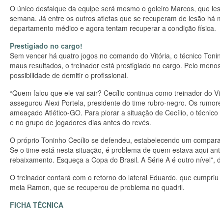
O único desfalque da equipe será mesmo o goleiro Marcos, que les
semana. Já entre os outros atletas que se recuperam de lesão há 
departamento médico e agora tentam recuperar a condição física.
Prestigiado no cargo!
Sem vencer há quatro jogos no comando do Vitória, o técnico Ton
maus resultados, o treinador está prestigiado no cargo. Pelo menos
possibilidade de demitir o profissional.
“Quem falou que ele vai sair? Cecílio continua como treinador do Vi
assegurou Alexi Portela, presidente do time rubro-negro. Os rumo
ameaçado Atlético-GO. Para piorar a situação de Cecílio, o técnico
e no grupo de jogadores dias antes do revés.
O próprio Toninho Cecílio se defendeu, estabelecendo um compara
Se o time está nesta situação, é problema de quem estava aqui an
rebaixamento. Esqueça a Copa do Brasil. A Série A é outro nível”, d
O treinador contará com o retorno do lateral Eduardo, que cumpri
meia Ramon, que se recuperou de problema no quadril.
FICHA TÉCNICA