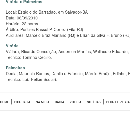
Vitória x Palmeiras
Local: Estádio do Barradão, em Salvador-BA
Data: 08/09/2010
Horário: 22 horas
Árbitro: Péricles Bassol P. Cortez (Fifa-RJ)
Auxiliares: Marcelo Braz Mariano (RJ) e Lilian da Silva F. Bruno (RJ
Vitória
Viáfara; Ricardo Conceição, Anderson Martins, Wallace e Eduardo;
Técnico: Toninho Cecílio.
Palmeiras
Deola; Maurício Ramos, Danilo e Fabrício; Márcio Araújo, Edinho, P
Técnico: Luiz Felipe Scolari.
HOME
BIOGRAFIA
NA MÍDIA
BAHIA
VITÓRIA
NOTÍCIAS
BLOG DO ZÉ ATA