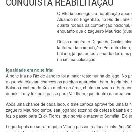
CONQUISTA REABILITAÇÃO
O Vitória conseguiu a reabilitação após
Atuando no Engenhão, no Rio de Janeiro
quarta rodada da competição nacional. O
enquanto que o zagueiro Maurício (duas 
Dessa maneira, o Duque de Caxias ain
lanterna da competição. Por outro lado,
baiano, já que antes vinha de derrotas 
na sétima colocação.
Igualdade em noite fria!
A noite fria no Rio de Janeiro foi a maior testemunha do jogo. No
e quando criavam chances os goleiros apareciam bem. A primeira b
Baiano recebeu de Xuxa dentro da área, chutou cruzado e Fernando
depois. Tony fez belo passe para Valdiram, que dentro da área ch
Após uma chance de cada lado, o time carioca aproveitou uma falha 
zagueiro Maurício tentou sair jogando sozinho da defesa baiana e
fez o passe para Erick Flores, que serviu o atacante Somália. Ele só
Logo depois de sofrer o gol, o Vitória passou a atacar mais. Aos 