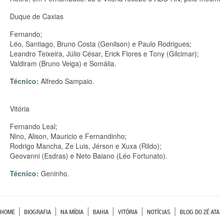
Duque de Caxias
Fernando;
Léo, Santiago, Bruno Costa (Genilson) e Paulo Rodrigues;
Leandro Teixeira, Júlio César, Erick Flores e Tony (Gilcimar);
Valdiram (Bruno Veiga) e Somália.
Técnico:
Alfredo Sampaio.
Vitória
Fernando Leal;
Nino, Alison, Mauricio e Fernandinho;
Rodrigo Mancha, Ze Luis, Jérson e Xuxa (Rildo);
Geovanni (Esdras) e Neto Baiano (Léo Fortunato).
Técnico:
Geninho.
HOME
BIOGRAFIA
NA MÍDIA
BAHIA
VITÓRIA
NOTÍCIAS
BLOG DO ZÉ ATA