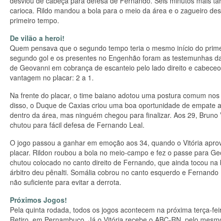
desviou de cabeça para defesa de Fernando. Seis minutos mais tard
carioca. Rildo mandou a bola para o meio da área e o zagueiro des
primeiro tempo.
De vilão a heroi!
Quem pensava que o segundo tempo teria o mesmo início do primei
segundo gol e os presentes no Engenhão foram as testemunhas da
de Geovanni em cobrança de escanteio pelo lado direito e cabeceo
vantagem no placar: 2 a 1.
Na frente do placar, o time baiano adotou uma postura comum nos
disso, o Duque de Caxias criou uma boa oportunidade de empate aos
dentro da área, mas ninguém chegou para finalizar. Aos 29, Bruno
chutou para fácil defesa de Fernando Leal.
O jogo passou a ganhar em emoção aos 34, quando o Vitória apro
placar. Rildon roubou a bola no meio-campo e fez o passe para Ge
chutou colocado no canto direito de Fernando, que ainda tocou na 
árbitro deu pênalti. Somália cobrou no canto esquerdo e Fernando L
não suficiente para evitar a derrota.
Próximos Jogos!
Pela quinta rodada, todos os jogos acontecem na próxima terça-fei
Retiro, em Pernambuco. Já o Vitória recebe o ABC-RN, pelo mesmo