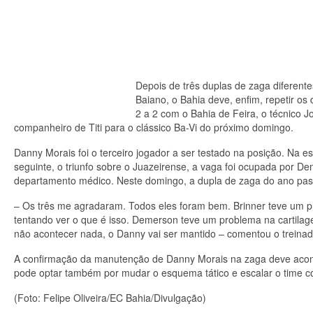
Depois de três duplas de zaga diferen
Baiano, o Bahia deve, enfim, repetir o
2 a 2 com o Bahia de Feira, o técnico 
companheiro de Titi para o clássico Ba-Vi do próximo domingo.
Danny Morais foi o terceiro jogador a ser testado na posição. Na e
seguinte, o triunfo sobre o Juazeirense, a vaga foi ocupada por De
departamento médico. Neste domingo, a dupla de zaga do ano pass
– Os três me agradaram. Todos eles foram bem. Brinner teve um 
tentando ver o que é isso. Demerson teve um problema na cartilage
não acontecer nada, o Danny vai ser mantido – comentou o treinad
A confirmação da manutenção de Danny Morais na zaga deve acont
pode optar também por mudar o esquema tático e escalar o time co
(Foto: Felipe Oliveira/EC Bahia/Divulgação)