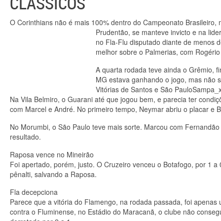
CLÁSSICOS
O Corinthians não é mais 100% dentro do Campeonato Brasileiro, 
Prudentão, se manteve invicto e na lid
no Fla-Flu disputado diante de menos 
melhor sobre o Palmerias, com Rogério
A quarta rodada teve ainda o Grêmio, f
MG estava ganhando o jogo, mas não seg
Vitórias de Santos e São PauloSampa_
Na Vila Belmiro, o Guarani até que jogou bem, e parecia ter condiç
com Marcel e André. No primeiro tempo, Neymar abriu o placar e B
No Morumbi, o São Paulo teve mais sorte. Marcou com Fernandão e 
resultado.
Raposa vence no Mineirão
Foi apertado, porém, justo. O Cruzeiro venceu o Botafogo, por 1 a
pênalti, salvando a Raposa.
Fla decepciona
Parece que a vitória do Flamengo, na rodada passada, foi apenas 
contra o Fluminense, no Estádio do Maracanã, o clube não consegui