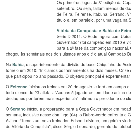
Os primeiros jogos da 3ª edição da Co
setembro. Ou seja, faltam menos de dua
de Feira, Feirense, Itabuna, Serrano, Vi
título e, em paralelo, por uma vaga na 
Vitória da Conquista e Bahia de Feira
Série D 2011. O Bode, agora com Ubiraj
Governador (foi campeão em 2010 e vic
para a 2ª fase da competição nacional
chegou às semifinais nos dois últimos anos e é o atual Campeão Ba
No
Bahia
, o superintendente da divisão de base Chiquinho de Assi
torneio em 2010: “Iniciamos os treinamentos há dois meses. Onze
que participou no ano passado. O objetivo principal é experimentar 
O
Feirense
iniciou os treinos em 20 de agosto, e terá em campo 
todo elenco de 23 atletas. “Apenas 5 jogadores tem idade acima de 
destaques por terem mais experiência”, afirmou o presidente do clu
O
Serrano
iniciou a preparação para a Copa Governador em meados
semana, inclusive nesse domingo (04), o Rubro-Verde enfrenta o 
Avinor. “Temos um novo treinador, Edson Leivinha, um goleiro vind
do Vitória da Conquista”, disse Sérgio Leonardo, gerente de futebol