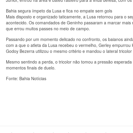
Júnior, entrou na área e bateu rasteiro para a linda defesa, com o
Bahia segura ímpeto da Lusa e fica no empate sem gols
Mais disposto e organizado taticamente, a Lusa retornou para o 
acontecido. Os comandados de Geninho passaram a marcar mais no s
que errou muitos passes no meio de campo.
Passando por um momento delicado no confronto, os baianos aind
com a que o atleta da Lusa recebeu o vermelho, Gerley empurrou H
Godoy Bezerra utilizou o mesmo critério e mandou o lateral tricolor
Mesmo sentindo a perda, o tricolor não tomou a pressão esperada 
momentos finais de duelo.
Fonte: Bahia Notícias