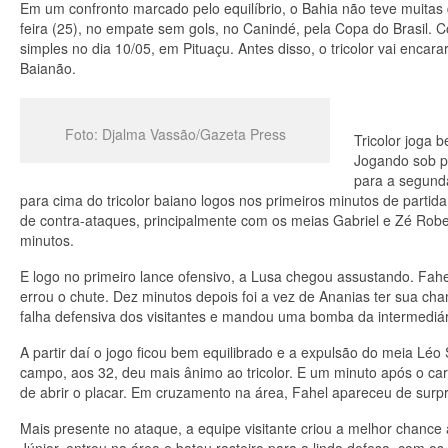
Em um confronto marcado pelo equilíbrio, o Bahia não teve muitas 
feira (25), no empate sem gols, no Canindé, pela Copa do Brasil. C
simples no dia 10/05, em Pituaçu. Antes disso, o tricolor vai encar
Baianão.
Foto: Djalma Vassão/Gazeta Press
Tricolor joga 
Jogando sob pr
para a segunda
para cima do tricolor baiano logos nos primeiros minutos de parti
de contra-ataques, principalmente com os meias Gabriel e Zé Rober
minutos.
E logo no primeiro lance ofensivo, a Lusa chegou assustando. Fahe
errou o chute. Dez minutos depois foi a vez de Ananias ter sua ch
falha defensiva dos visitantes e mandou uma bomba da intermediá
A partir daí o jogo ficou bem equilibrado e a expulsão do meia Lé
campo, aos 32, deu mais ânimo ao tricolor. E um minuto após o c
de abrir o placar. Em cruzamento na área, Fahel apareceu de surpr
Mais presente no ataque, a equipe visitante criou a melhor chance