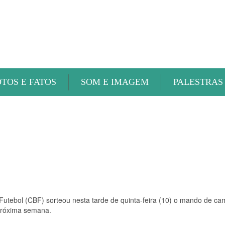
ABAETÉ FM
OTOS E FATOS
SOM E IMAGEM
PALESTRAS
 Futebol (CBF) sorteou nesta tarde de quinta-feira (10) o mando de c
 próxima semana.