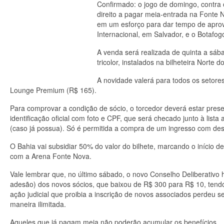
Confirmado: o jogo de domingo, contra 
direito a pagar meia-entrada na Fonte 
em um esforço para dar tempo de aprove
Internacional, em Salvador, e o Botafog
A venda será realizada de quinta a sáb
tricolor, instalados na bilheteira Norte d
A novidade valerá para todos os setore
Lounge Premium (R$ 165).
Para comprovar a condição de sócio, o torcedor deverá estar pr
identificação oficial com foto e CPF, que será checado junto à list
(caso já possua). Só é permitida a compra de um ingresso com des
O Bahia vai subsidiar 50% do valor do bilhete, marcando o início
com a Arena Fonte Nova.
Vale lembrar que, no último sábado, o novo Conselho Deliberativo h
adesão) dos novos sócios, que baixou de R$ 300 para R$ 10, tendo
ação judicial que proibia a inscrição de novos associados perdeu se
maneira ilimitada.
Aqueles que já pagam meia não poderão acumular os benefícios.