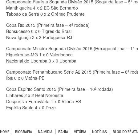
Campeonato Paulista Segunda Divisão 2015 (Segunda fase – 5ª r
Manthiqueira 4 x 2 EC São Bernardo
Taboão da Serra 0 x 2 Grêmio Prudente
Copa Rio 2015 (Primeira fase – 4ª rodada)
Bonsucesso 0 x 0 Tigres do Brasil
Nova Iguaçu 2 x 3 Portuguesa-RJ
Campeonato Mineiro Segunda Divisão 2015 (Hexagonal final – 1ª 
Figueirense-MG 1 x 0 Valeriodoce
Nacional de Uberaba 0 x 0 Uberaba
Campeonato Pernambucano Série A2 2015 (Primeira fase – 8ª rod
Íbis 0 x 0 Vitória-PE
Copa Espírito Santo 2015 (Primeira fase – 10ª rodada)
Linhares 2 x 2 Real Noroeste
Desportiva Ferroviária 1 x 0 Vitória-ES
Espírito Santo 4 x 0 Doze
HOME
BIOGRAFIA
NA MÍDIA
BAHIA
VITÓRIA
NOTÍCIAS
BLOG DO ZÉ ATA