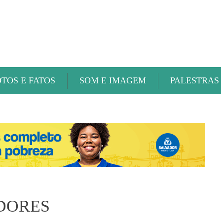
ABAETÉ FM
OTOS E FATOS
SOM E IMAGEM
PALESTRAS
DORES