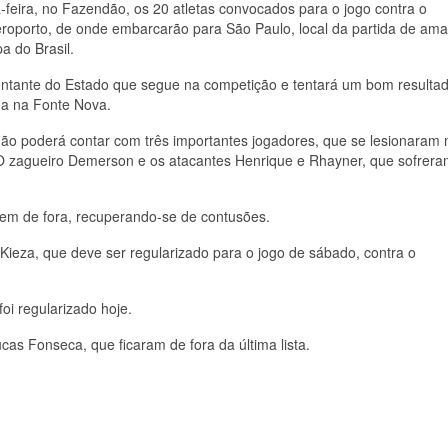
-feira, no Fazendão, os 20 atletas convocados para o jogo contra o
eroporto, de onde embarcarão para São Paulo, local da partida de am
a do Brasil.
ntante do Estado que segue na competição e tentará um bom resulta
ga na Fonte Nova.
ão poderá contar com três importantes jogadores, que se lesionaram 
. O zagueiro Demerson e os atacantes Henrique e Rhayner, que sofrer
cem de fora, recuperando-se de contusões.
 Kieza, que deve ser regularizado para o jogo de sábado, contra o
foi regularizado hoje.
as Fonseca, que ficaram de fora da última lista.