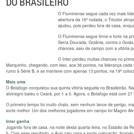
DO BRASILEIRO
O Fluminense segue cada vez mais líder
abertura da 16ª rodada, o Tricolor atrop
ajudou, pois perdeu fora de casa, enqu
O Fluminense segue firme e forte na pr
Serra Dourada, Goiânia, contra o Goiás,
chances, saiu de campo com a vitória po
O Inter perdeu muitas chances no pri
Marquinho, chegando, com isso, aos 36 pontos, na liderança cada 
rumo à Série B, e se manteve com apenas 13 pontos, na 19ª coloc
Mais uma
O Botafogo conquistou sua quinta vitória seguida no Brasileirão. Na
alvinegro bateu o Ceará, por 1 a 0. Agora, o Botafogo está com 27
O primeiro tempo foi muito chato, sem nenhum lance de perigo, m
sorte melhor. Um dos melhores jogadores em campo foi Magno Alve
Inter ganha
Jogando fora de casa, na noite desta quarta-feira, no Estádio da R
0. Com esse resultado, o Avaí caiu para a sexta colocação, ficando