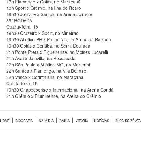
17h Flamengo x Goiás, no Maracanã
18h Sport x Grêmio, na Ilha do Retiro
19h30 Joinville x Santos, na Arena Joinville
35ª RODADA
Quarta-feira, 18
19h30 Cruzeiro x Sport, no Mineirão
19h30 Atlético-PR x Palmeiras, na Arena da Baixada
19h30 Goiás x Coritiba, no Serra Dourada
21h Ponte Preta x Figueirense, no Moisés Lucarelli
21h Avaí x Joinville, na Ressacada
22h São Paulo x Atlético-MG, no Morumbi
22h Santos x Flamengo, na Vila Belmiro
22h Vasco x Corinthians, no Maracanã
Quinta-feira, 19
19h30 Chapecoense x Internacional, na Arena Condá
21h Grêmio x Fluminense, na Arena do Grêmio
HOME
BIOGRAFIA
NA MÍDIA
BAHIA
VITÓRIA
NOTÍCIAS
BLOG DO ZÉ ATA