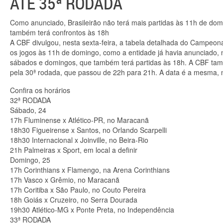
ATÉ 35ª RODADA
Como anunciado, Brasileirão não terá mais partidas às 11h de do
também terá confrontos às 18h
A CBF divulgou, nesta sexta-feira, a tabela detalhada do Campeonat
os jogos às 11h de domingo, como a entidade já havia anunciado, 
sábados e domingos, que também terá partidas às 18h. A CBF tamb
pela 30ª rodada, que passou de 22h para 21h. A data é a mesma, n
Confira os horários
32ª RODADA
Sábado, 24
17h Fluminense x Atlético-PR, no Maracanã
18h30 Figueirense x Santos, no Orlando Scarpelli
18h30 Internacional x Joinville, no Beira-Rio
21h Palmeiras x Sport, em local a definir
Domingo, 25
17h Corinthians x Flamengo, na Arena Corinthians
17h Vasco x Grêmio, no Maracanã
17h Coritiba x São Paulo, no Couto Pereira
18h Goiás x Cruzeiro, no Serra Dourada
19h30 Atlético-MG x Ponte Preta, no Independência
33ª RODADA