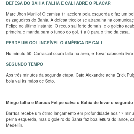
DEFESA DO BAHIA FALHA E CALI ABRE O PLACAR
Marc Jhon Murillo! O camisa 11 acelera pela esquerda e faz um bel
os zagueiros do Bahia. A defesa tricolor se atrapalha na comunic
Felipe no último instante. O recuo sai forte demais, e o goleiro acab
primeira e manda para o fundo do gol. 1 a 0 para o time da casa.
PERDE UM GOL INCRÍVEL O AMÉRICA DE CALI
No minuto 50, Carrascal cobra falta na área, e Tovar cabeceia livr
SEGUNDO TEMPO
Aos três minutos da segunda etapa, Caio Alexandre acha Erick Pulga
bola vai às mãos de Soto.
Mingo falha e Marcos Felipe salva o Bahia de levar o segundo
Barrios recebe um ótimo lançamento em profundidade aos 17 minuto
perna esquerda, mas o goleiro do Bahia faz boa leitura do lance, 
Medellín.