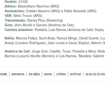
Horário:
21h30
Árbitro:
Maximiliano Ramírez (ARG)
Assistentes:
Cristian Navarro (ARG) e Pablo Acevedo (ARG)
VAR:
Silvio Trucco (ARG)
Transmissão:
Disney Plus (Streaming)
Gols:
Jhon Murillo e Garcés (América de Cali);
Cartões amarelos:
Pestaña, Luis Ramos (América de Cali); Kayky 
Bahia:
Marcos Felipe, Santi Arias, Ramos Mingo, David Duarte, Lu
Araujo (Luciano Rodríguez), Jean Lucas e Cauly (Kayky); Ademir (W
América de Cali:
Jorge Soto; Castillo, Tovar, Pestaña e Mina; Ra
Barríos (Lucumí) Murillo (Borrero) e Luis Ramos.
Técnico:
Gabriel
HOME
BIOGRAFIA
NA MÍDIA
BAHIA
VITÓRIA
NOTÍCIAS
BLOG DO ZÉ ATA