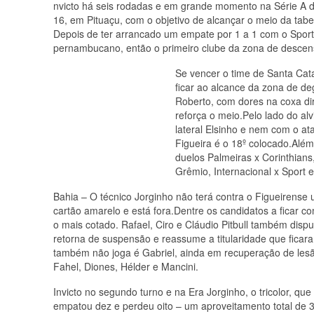
nvicto há seis rodadas e em grande momento na Série A d
16, em Pituaçu, com o objetivo de alcançar o meio da tabe
Depois de ter arrancado um empate por 1 a 1 com o Sport,
pernambucano, então o primeiro clube da zona de descen
Se vencer o time de Santa Catar
ficar ao alcance da zona de de
Roberto, com dores na coxa dir
reforça o meio.Pelo lado do al
lateral Elsinho e nem com o a
Figueira é o 18º colocado.Alé
duelos Palmeiras x Corinthians
Grêmio, Internacional x Sport 
Bahia – O técnico Jorginho não terá contra o Figueirense 
cartão amarelo e está fora.Dentre os candidatos a ficar com
o mais cotado. Rafael, Ciro e Cláudio Pitbull também di
retorna de suspensão e reassume a titularidade que fica
também não joga é Gabriel, ainda em recuperação de les
Fahel, Diones, Hélder e Mancini.
Invicto no segundo turno e na Era Jorginho, o tricolor, qu
empatou dez e perdeu oito – um aproveitamento total de 