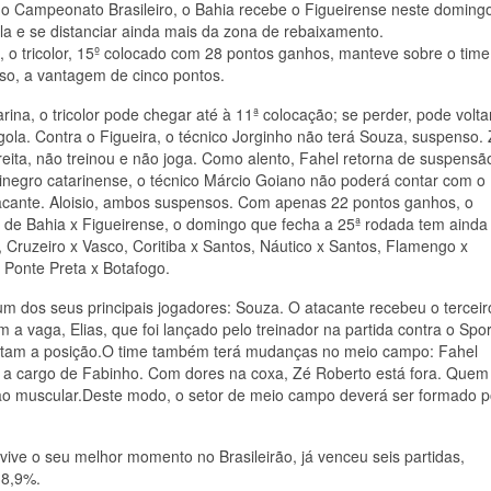
o Campeonato Brasileiro, o Bahia recebe o Figueirense neste doming
la e se distanciar ainda mais da zona de rebaixamento.
 o tricolor, 15º colocado com 28 pontos ganhos, manteve sobre o time
so, a vantagem de cinco pontos.
ina, o tricolor pode chegar até à 11ª colocação; se perder, pode volta
gola. Contra o Figueira, o técnico Jorginho não terá Souza, suspenso.
eita, não treinou e não joga. Como alento, Fahel retorna de suspensã
vinegro catarinense, o técnico Márcio Goiano não poderá contar com o
tacante. Aloisio, ambos suspensos. Com apenas 22 pontos ganhos, o
m de Bahia x Figueirense, o domingo que fecha a 25ª rodada tem ainda
, Cruzeiro x Vasco, Coritiba x Santos, Náutico x Santos, Flamengo x
e Ponte Preta x Botafogo.
um dos seus principais jogadores: Souza. O atacante recebeu o terceir
 a vaga, Elias, que foi lançado pelo treinador na partida contra o Spor
sputam a posição.O time também terá mudanças no meio campo: Fahel
ra a cargo de Fabinho. Com dores na coxa, Zé Roberto está fora. Quem
ão muscular.Deste modo, o setor de meio campo deverá ser formado p
e vive o seu melhor momento no Brasileirão, já venceu seis partidas,
38,9%.