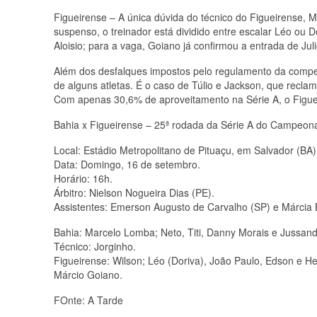
Figueirense – A única dúvida do técnico do Figueirense, Má
suspenso, o treinador está dividido entre escalar Léo ou
Aloisio; para a vaga, Goiano já confirmou a entrada de Jul
Além dos desfalques impostos pelo regulamento da compe
de alguns atletas. É o caso de Túlio e Jackson, que recla
Com apenas 30,6% de aproveitamento na Série A, o Figue
Bahia x Figueirense – 25ª rodada da Série A do Campeonat
Local: Estádio Metropolitano de Pituaçu, em Salvador (BA)
Data: Domingo, 16 de setembro.
Horário: 16h.
Árbitro: Nielson Nogueira Dias (PE).
Assistentes: Emerson Augusto de Carvalho (SP) e Márcia
Bahia: Marcelo Lomba; Neto, Titi, Danny Morais e Jussandr
Técnico: Jorginho.
Figueirense: Wilson; Léo (Doriva), João Paulo, Edson e Hel
Márcio Goiano.
FOnte: A Tarde