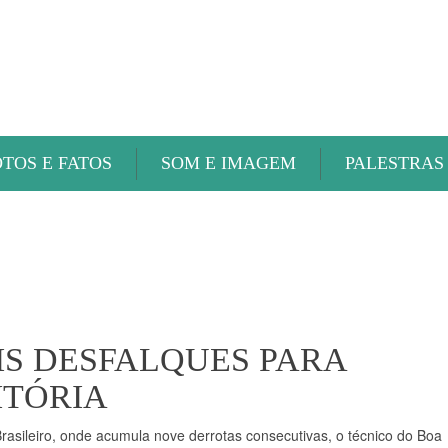
ABAETÉ FM
OTOS E FATOS
SOM E IMAGEM
PALESTRAS
IS DESFALQUES PARA
ITÓRIA
asileiro, onde acumula nove derrotas consecutivas, o técnico do Boa