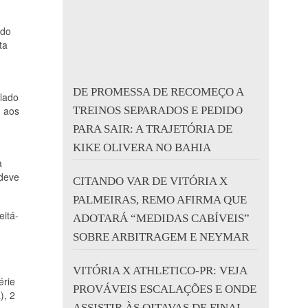
ndo
ta
DE PROMESSA DE RECOMEÇO A
alado
m aos
TREINOS SEPARADOS E PEDIDO
PARA SAIR: A TRAJETÓRIA DE
KIKE OLIVERA NO BAHIA
a
 deve
CITANDO VAR DE VITÓRIA X
PALMEIRAS, REMO AFIRMA QUE
eitá-
ADOTARÁ “MEDIDAS CABÍVEIS”
SOBRE ARBITRAGEM E NEYMAR
VITÓRIA X ATHLETICO-PR: VEJA
érie
PROVÁVEIS ESCALAÇÕES E ONDE
), 2
ASSISTIR ÀS OITAVAS DE FINAL