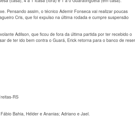
uesa (casa), 4 a 1 Icasa (fora) e 1 a 0 Guaratinguetá (em casa).
e. Pensando assim, o técnico Ademir Fonseca vai realizar poucas
agueiro Cris, que foi expulso na última rodada e cumpre suspensão
olante Adilson, que ficou de fora da última partida por ter recebido o
ar de ter ido bem contra o Guará, Erick retorna para o banco de rese
Freitas-RS
Fábio Bahia, Hélder e Ananias; Adriano e Jael.