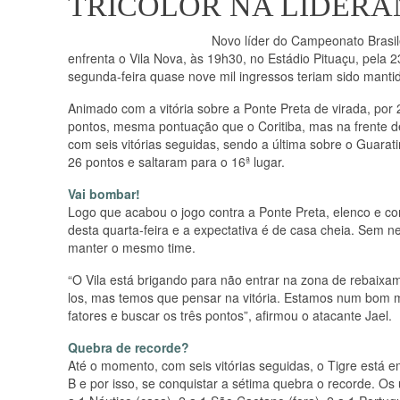
TRICOLOR NA LIDER
Novo líder do Campeonato Brasile
enfrenta o Vila Nova, às 19h30, no Estádio Pituaçu, pela 
segunda-feira quase nove mil ingressos teriam sido manti
Animado com a vitória sobre a Ponte Preta de virada, por 
pontos, mesma pontuação que o Coritiba, mas na frente de
com seis vitórias seguidas, sendo a última sobre o Guara
26 pontos e saltaram para o 16ª lugar.
Vai bombar!
Logo que acabou o jogo contra a Ponte Preta, elenco e co
desta quarta-feira e a expectativa é de casa cheia. Sem 
manter o mesmo time.
“O Vila está brigando para não entrar na zona de rebaix
los, mas temos que pensar na vitória. Estamos num bom 
fatores e buscar os três pontos”, afirmou o atacante Jael.
Quebra de recorde?
Até o momento, com seis vitórias seguidas, o Tigre está 
B e por isso, se conquistar a sétima quebra o recorde. Os 