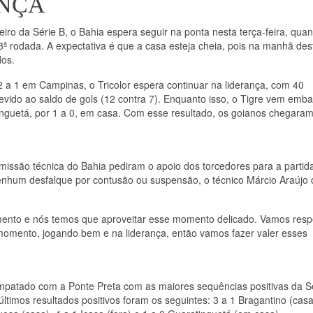
ANÇA
iro da Série B, o Bahia espera seguir na ponta nesta terça-feira, qua
23ª rodada. A expectativa é que a casa esteja cheia, pois na manhã des
dos.
2 a 1 em Campinas, o Tricolor espera continuar na liderança, com 40
vido ao saldo de gols (12 contra 7). Enquanto isso, o Tigre vem emb
tinguetá, por 1 a 0, em casa. Com esse resultado, os goianos chegara
missão técnica do Bahia pediram o apoio dos torcedores para a partid
nenhum desfalque por contusão ou suspensão, o técnico Márcio Araújo
amento e nós temos que aproveitar esse momento delicado. Vamos resp
momento, jogando bem e na liderança, então vamos fazer valer esses
empatado com a Ponte Preta com as maiores sequências positivas da S
últimos resultados positivos foram os seguintes: 3 a 1 Bragantino (casa