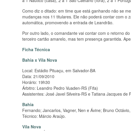
a 1 Náutico (casa), 2 a 1 São Caetano (fora), 2 a 1 Portug
Como diz o ditado: em time que está ganhando não se mex
mudanças nos 11 titulares. Ele não poderá contar com o z
automática, promovendo a entrada de Leandrão.
Por outro lado, o comandante vai contar com o retorno do v
terceiro cartão amarelo, mas tem presença garantida. Apes
Ficha Técnica
Bahia x Vila Nova
Local: Estádio Pituaçu, em Salvador-BA
Data: 21/09/2010
Horário: 19h30
Árbitro: Leandro Pedro Vuaden-RS (Fifa)
Assistentes: José Javel Silveira-RS e Tatiana Jacques de 
Bahia
Fernando; Jancarlos, Vagner, Nen e Ávine; Bruno Octávio, 
Técnico: Márcio Araújo.
Vila Nova