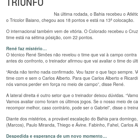
TRIUNFO
Na última rodada, o Bahia recebeu o Atlét
o Tricolor Baiano, chegou aos 18 pontos e está na 13ª colocação.
O internacional também vem de vitória. O Colorado recebeu o Cruzei
time está na sétima pósição, com 22 pontos.
René faz mistério…
O técnico René Simões não revelou o time que vai à campo contra o
antes do confronto, o treinador afirmou que vai avaliar o time do úl
“Ainda não tenho nada confirmado. Vou fazer o que faço sempre. Vo
time com e sem o Carlos Alberto. Para que Carlos Alberto e Ricar
nós vamos perder em força no meio de campo”, disse René.
A lateral direita é outro setor que o treinador deixou dúvidas. “Va
Vamos avaliar como foram os últimos jogos. Se o nosso meio de c
recompor melhor, caso contrário, pode ser o Gabriel”, disse o trein
Diante dos mistérios, a provável escalação do Bahia para domingo,
(Marcos), Paulo Miranda, Thiego e Ávine. Fabinho, Fahel, Carlos A
Despedida e esperança de um novo momento…