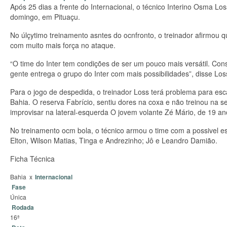
Após 25 dias a frente do Internacional, o técnico Interino Osma Lo
domingo, em Pituaçu.
No úlçytimo treinamento asntes do ocnfronto, o treinador afirmou qu
com muito mais força no ataque.
“O time do Inter tem condições de ser um pouco mais versátil. Co
gente entrega o grupo do Inter com mais possibilidades”, disse Los
Para o jogo de despedida, o treinador Loss terá problema para escala
Bahia. O reserva Fabrício, sentiu dores na coxa e não treinou na sex
improvisar na lateral-esquerda O jovem volante Zé Mário, de 19 an
No treinamento ocm bola, o técnico armou o time com a possivel esc
Elton, Wilson Matias, Tinga e Andrezinho; Jô e Leandro Damião.
Ficha Técnica
Bahia
x
Internacional
Fase
Única
Rodada
16ª