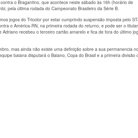
 contra o Bragantino, que acontece neste sábado às 16h (horário de
bi, pela última rodada do Campeonato Brasileiro da Série B.
ltimos jogos do Tricolor por estar cumprindo suspensão imposta pelo S
ontra o América-RN, na primeira rodada do returno, e pode ser o titula
e Adriano recebeu o terceiro cartão amarelo e fica de fora do último jo
embro, mas ainda não existe uma definição sobre a sua permanencia n
uipe baiana disputará o Baiano, Copa do Brasil e a primeira divisão 