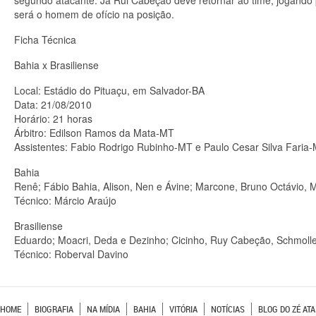
segundo atacante. Já Rui Cabeção deve retornar ao time, jogando p
será o homem de ofício na posição.
Ficha Técnica
Bahia x Brasiliense
Local: Estádio do Pituaçu, em Salvador-BA
Data: 21/08/2010
Horário: 21 horas
Árbitro: Edilson Ramos da Mata-MT
Assistentes: Fabio Rodrigo Rubinho-MT e Paulo Cesar Silva Faria
Bahia
Renê; Fábio Bahia, Alison, Nen e Ávine; Marcone, Bruno Octávio, M
Técnico: Márcio Araújo
Brasiliense
Eduardo; Moacri, Deda e Dezinho; Cicinho, Ruy Cabeção, Schmoller,
Técnico: Roberval Davino
HOME
BIOGRAFIA
NA MÍDIA
BAHIA
VITÓRIA
NOTÍCIAS
BLOG DO ZÉ ATA