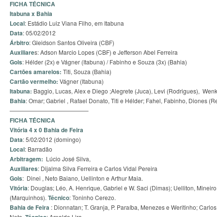
FICHA TÉCNICA
Itabuna x Bahia
Local
: Estádio Luiz Viana Filho, em Itabuna
Data
: 05/02/2012
Árbitro
: Gleidson Santos Oliveira (CBF)
Auxiliare
s: Adson Marcio Lopes (CBF) e Jefferson Abel Ferreira
Gols
: Hélder (2x) e Vágner (Itabuna) / Fabinho e Souza (3x) (Bahia)
Cartões amarelos:
Titi, Souza (Bahia)
Cartão vermelho:
Vágner (Itabuna)
Itabuna:
Baggio, Lucas, Alex e Diego ;Alegrete (Juca), Levi (Rodrigues), Wenk
Bahia
: Omar; Gabriel , Rafael Donato, Titi e Hélder; Fahel, Fabinho, Diones (
—————————————–
FICHA TÉCNICA
Vitória 4 x 0 Bahia de Feira
Data
: 5/02/2012 (domingo)
Local
: Barradão
Arbitragem:
Lúcio José Silva,
Auxiliares
: Dijalma Silva Ferreira e Carlos Vidal Pereira
Gols
: Dinei , Neto Baiano, Uellinton e Arthur Maia.
Vitória
: Douglas; Léo, A. Henrique, Gabriel e W. Saci (Dimas); Uelliton, Mineir
(Marquinhos).
Técnico
: Toninho Cerezo.
Bahia de Feira
: Dionnatan; T. Granja, P. Paraíba, Menezes e Weritinho; Carlo
Neto.
: Arnaldo Lira.