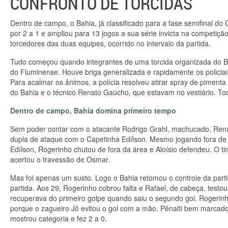
CONFRONTO DE TORCIDAS
Dentro de campo, o Bahia, já classificado para a fase semifinal 
por 2 a 1 e ampliou para 13 jogos a sua série invicta na competição
torcedores das duas equipes, ocorrido no intervalo da partida.
Tudo começou quando integrantes de uma torcida organizada do B
do Fluminense. Houve briga generalizada e rapidamente os policiais i
Para acalmar os ânimos, a polícia resolveu atirar spray de pimenta
do Bahia e o técnico Renato Gaúcho, que estavam no vestiário. T
Dentro de campo, Bahia domina primeiro tempo
Sem poder contar com o atacante Rodrigo Grahl, machucado, Rena
dupla de ataque com o Capetinha Edílson. Mesmo jogando fora de ca
Edílson, Rogerinho chutou de fora da área e Aloísio defendeu. O t
acertou o travessão de Osmar.
Mas foi apenas um susto. Logo o Bahia retomou o controle da parti
partida. Aos 29, Rogerinho cobrou falta e Rafael, de cabeça, testo
recuperava do primeiro golpe quando saiu o segundo gol. Rogerinho
porque o zagueiro Jô evitou o gol com a mão. Pênalti bem marcado
mostrou categoria e fez 2 a 0.