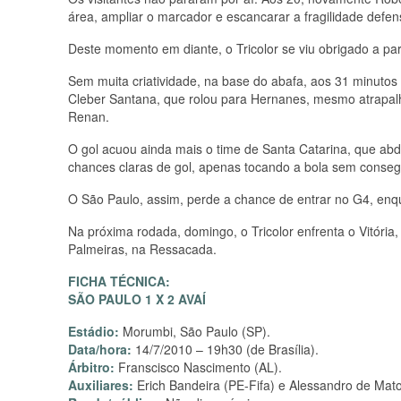
área, ampliar o marcador e escancarar a fragilidade defens
Deste momento em diante, o Tricolor se viu obrigado a par
Sem muita criatividade, na base do abafa, aos 31 minuto
Cleber Santana, que rolou para Hernanes, mesmo atrapalh
Renan.
O gol acuou ainda mais o time de Santa Catarina, que abd
chances claras de gol, apenas tocando a bola sem consegui
O São Paulo, assim, perde a chance de entrar no G4, enq
Na próxima rodada, domingo, o Tricolor enfrenta o Vitória,
Palmeiras, na Ressacada.
FICHA TÉCNICA:
SÃO PAULO 1 X 2 AVAÍ
Estádio:
Morumbi, São Paulo (SP).
Data/hora:
14/7/2010 – 19h30 (de Brasília).
Árbitro:
Franscisco Nascimento (AL).
Auxiliares:
Erich Bandeira (PE-Fifa) e Alessandro de Mato