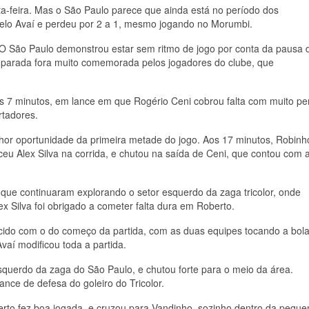
rta-feira. Mas o São Paulo parece que ainda está no período dos
 pelo Avaí e perdeu por 2 a 1, mesmo jogando no Morumbi.
. O São Paulo demonstrou estar sem ritmo de jogo por conta da pausa 
parada fora muito comemorada pelos jogadores do clube, que
os 7 minutos, em lance em que Rogério Ceni cobrou falta com muito per
rtadores.
lhor oportunidade da primeira metade do jogo. Aos 17 minutos, Robinh
ceu Alex Silva na corrida, e chutou na saída de Ceni, que contou com 
 que continuaram explorando o setor esquerdo da zaga tricolor, onde
x Silva foi obrigado a cometer falta dura em Roberto.
o com o do começo da partida, com as duas equipes tocando a bola
vaí modificou toda a partida.
squerdo da zaga do São Paulo, e chutou forte para o meio da área.
ance de defesa do goleiro do Tricolor.
erto fez boa jogada, e cruzou para Vandinho, sozinho dentro da peque