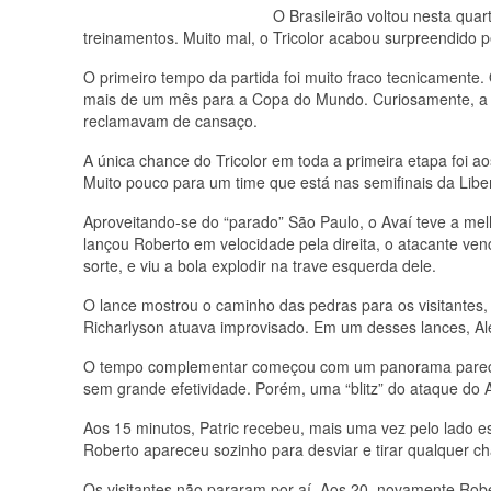
O Brasileirão voltou nesta qua
treinamentos. Muito mal, o Tricolor acabou surpreendido
O primeiro tempo da partida foi muito fraco tecnicamente
mais de um mês para a Copa do Mundo. Curiosamente, a 
reclamavam de cansaço.
A única chance do Tricolor em toda a primeira etapa foi a
Muito pouco para um time que está nas semifinais da Libe
Aproveitando-se do “parado” São Paulo, o Avaí teve a me
lançou Roberto em velocidade pela direita, o atacante ven
sorte, e viu a bola explodir na trave esquerda dele.
O lance mostrou o caminho das pedras para os visitantes,
Richarlyson atuava improvisado. Em um desses lances, Ale
O tempo complementar começou com um panorama parecid
sem grande efetividade. Porém, uma “blitz” do ataque do A
Aos 15 minutos, Patric recebeu, mais uma vez pelo lado e
Roberto apareceu sozinho para desviar e tirar qualquer ch
Os visitantes não pararam por aí. Aos 20, novamente Rob