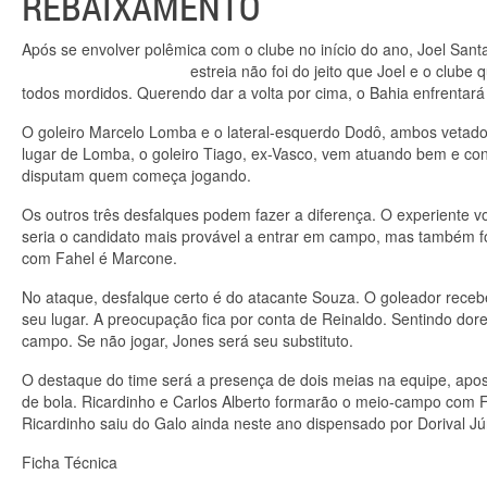
REBAIXAMENTO
Após se envolver polêmica com o clube no início do ano, Joel Sa
estreia não foi do jeito que Joel e o clube
todos mordidos. Querendo dar a volta por cima, o Bahia enfrentará 
O goleiro Marcelo Lomba e o lateral-esquerdo Dodô, ambos vetad
lugar de Lomba, o goleiro Tiago, ex-Vasco, vem atuando bem e co
disputam quem começa jogando.
Os outros três desfalques podem fazer a diferença. O experiente v
seria o candidato mais provável a entrar em campo, mas também f
com Fahel é Marcone.
No ataque, desfalque certo é do atacante Souza. O goleador receb
seu lugar. A preocupação fica por conta de Reinaldo. Sentindo dor
campo. Se não jogar, Jones será seu substituto.
O destaque do time será a presença de dois meias na equipe, apos
de bola. Ricardinho e Carlos Alberto formarão o meio-campo com 
Ricardinho saiu do Galo ainda neste ano dispensado por Dorival Jú
Ficha Técnica