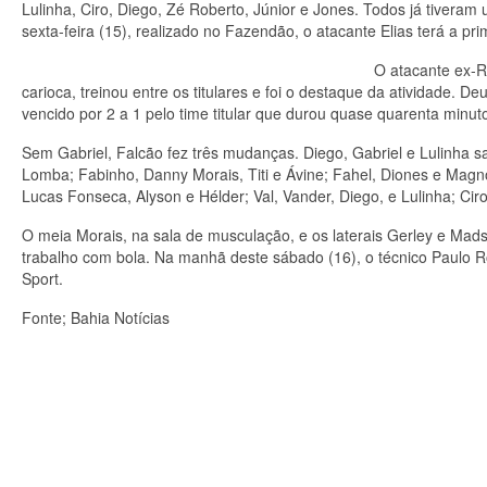
Lulinha, Ciro, Diego, Zé Roberto, Júnior e Jones. Todos já tivera
sexta-feira (15), realizado no Fazendão, o atacante Elias terá a pr
O atacante ex-R
carioca, treinou entre os titulares e foi o destaque da atividade. 
vencido por 2 a 1 pelo time titular que durou quase quarenta minut
Sem Gabriel, Falcão fez três mudanças. Diego, Gabriel e Lulinha s
Lomba; Fabinho, Danny Morais, Titi e Ávine; Fahel, Diones e Magno
Lucas Fonseca, Alyson e Hélder; Val, Vander, Diego, e Lulinha; Ciro
O meia Morais, na sala de musculação, e os laterais Gerley e Mads
trabalho com bola. Na manhã deste sábado (16), o técnico Paulo R
Sport.
Fonte; Bahia Notícias