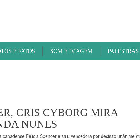
ABAETÉ FM
OTOS E FATOS
SOM E IMAGEM
PALESTRAS
ER, CRIS CYBORG MIRA
NDA NUNES
 a canadense Felicia Spencer e saiu vencedora por decisão unânime (tr