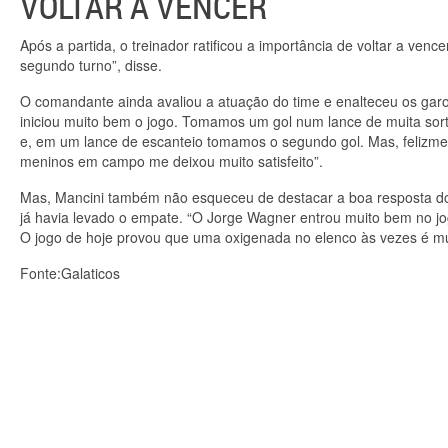
VOLTAR A VENCER
Após a partida, o treinador ratificou a importância de voltar a ven
segundo turno”, disse.
O comandante ainda avaliou a atuação do time e enalteceu os garo
iniciou muito bem o jogo. Tomamos um gol num lance de muita sorte 
e, em um lance de escanteio tomamos o segundo gol. Mas, felizmen
meninos em campo me deixou muito satisfeito”.
Mas, Mancini também não esqueceu de destacar a boa resposta do
já havia levado o empate. “O Jorge Wagner entrou muito bem no jog
O jogo de hoje provou que uma oxigenada no elenco às vezes é mui
Fonte:Galaticos