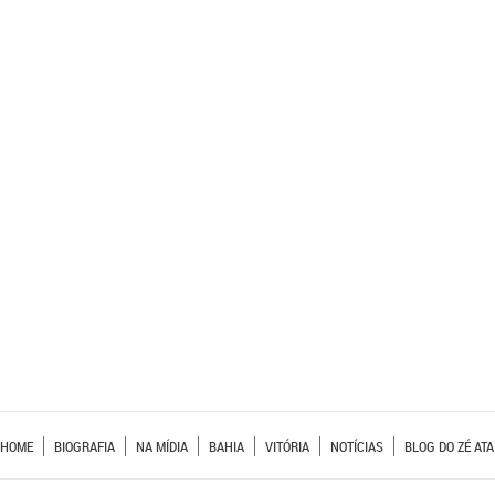
HOME
BIOGRAFIA
NA MÍDIA
BAHIA
VITÓRIA
NOTÍCIAS
BLOG DO ZÉ ATA