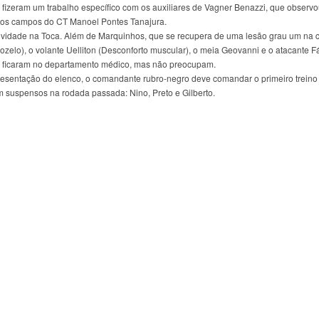
 fizeram um trabalho específico com os auxiliares de Vagner Benazzi, que observ
dos campos do CT Manoel Pontes Tanajura.
atividade na Toca. Além de Marquinhos, que se recupera de uma lesão grau um na 
nozelo), o volante Uelliton (Desconforto muscular), o meia Geovanni e o atacante F
, ficaram no departamento médico, mas não preocupam.
presentação do elenco, o comandante rubro-negro deve comandar o primeiro treino
m suspensos na rodada passada: Nino, Preto e Gilberto.