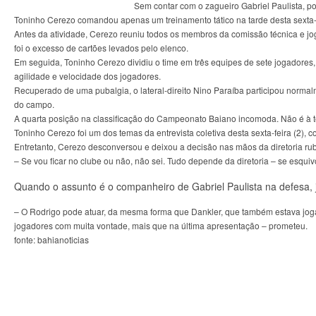
Sem contar com o zagueiro Gabriel Paulista, p
Toninho Cerezo comandou apenas um treinamento tático na tarde desta sexta-f
Antes da atividade, Cerezo reuniu todos os membros da comissão técnica e jo
foi o excesso de cartões levados pelo elenco.
Em seguida, Toninho Cerezo dividiu o time em três equipes de sete jogadore
agilidade e velocidade dos jogadores.
Recuperado de uma pubalgia, o lateral-direito Nino Paraíba participou norma
do campo.
A quarta posição na classificação do Campeonato Baiano incomoda. Não é à 
Toninho Cerezo foi um dos temas da entrevista coletiva desta sexta-feira (2),
Entretanto, Cerezo desconversou e deixou a decisão nas mãos da diretoria ru
– Se vou ficar no clube ou não, não sei. Tudo depende da diretoria – se esquiv
Quando o assunto é o companheiro de Gabriel Paulista na defesa, 
– O Rodrigo pode atuar, da mesma forma que Dankler, que também estava joga
jogadores com muita vontade, mais que na última apresentação – prometeu.
fonte: bahianoticias