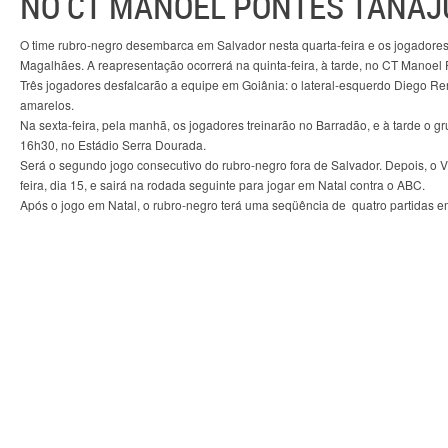
NO CT MANOEL PONTES TANAJ
O time rubro-negro desembarca em Salvador nesta quarta-feira e os jogadores
Magalhães. A reapresentação ocorrerá na quinta-feira, à tarde, no CT Manoel 
Três jogadores desfalcarão a equipe em Goiânia: o lateral-esquerdo Diego Ren
amarelos.
Na sexta-feira, pela manhã, os jogadores treinarão no Barradão, e à tarde o gr
16h30, no Estádio Serra Dourada.
Será o segundo jogo consecutivo do rubro-negro fora de Salvador. Depois, o Vi
feira, dia 15, e sairá na rodada seguinte para jogar em Natal contra o ABC.
Após o jogo em Natal, o rubro-negro terá uma seqüência de quatro partidas 